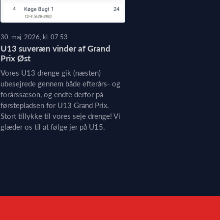
30. maj. 2026, kl. 07.53
U13 suveræn vinder af Grand
Prix Øst
Vores U13 drenge gik (næsten)
ubesejrede gennem både efterårs- og
forårssæson, og endte derfor på
førstepladsen for U13 Grand Prix.
Stort tillykke til vores seje drenge! Vi
glæder os til at følge jer på U15.