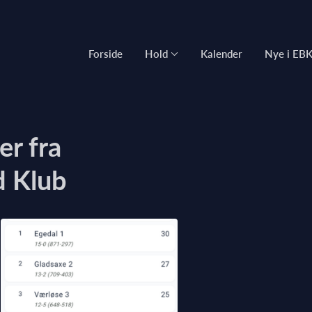
Forside
Hold
Kalender
Nye i EB
r fra
d Klub