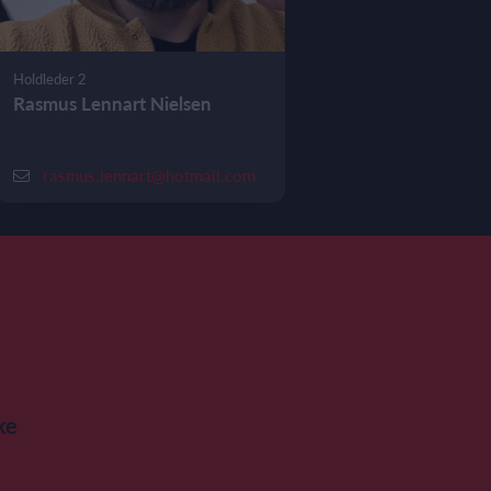
Holdleder 2
Rasmus Lennart Nielsen
rasmus.lennart@hotmail.com
ke