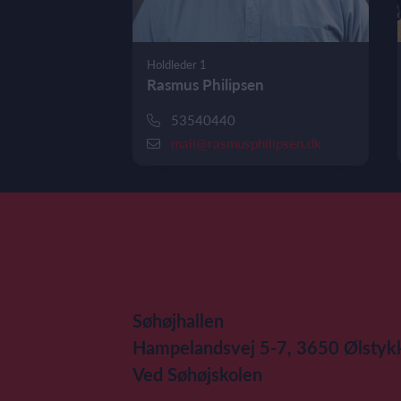
Holdleder 1
Rasmus Philipsen
53540440
mail@rasmusphilipsen.dk
Søhøjhallen
Hampelandsvej 5-7, 3650 Ølstyk
Ved Søhøjskolen