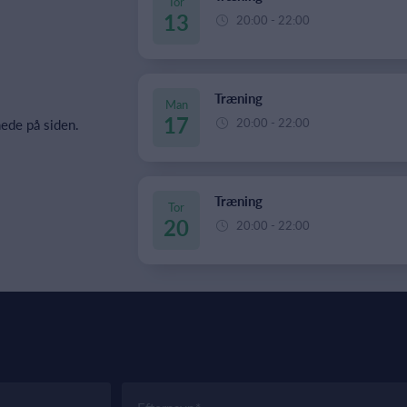
Tor
13
20:00 - 22:00
Træning
Man
17
20:00 - 22:00
ede på siden.
Træning
Tor
20
20:00 - 22:00