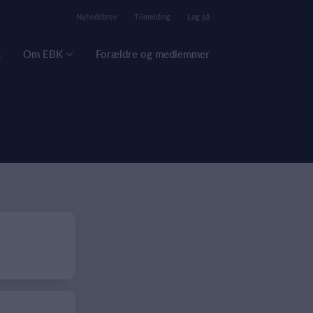
Nyhedsbrev
Tilmelding
Log på
K
Om EBK
Forældre og medlemmer