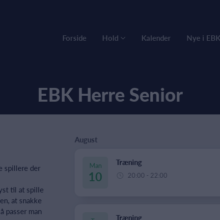
Forside
Hold
Kalender
Nye i EB
EBK Herre Senior
August
Træning
Man
 spillere der
10
20:00 - 22:00
st til at spille
men, at snakke
å passer man
Træning