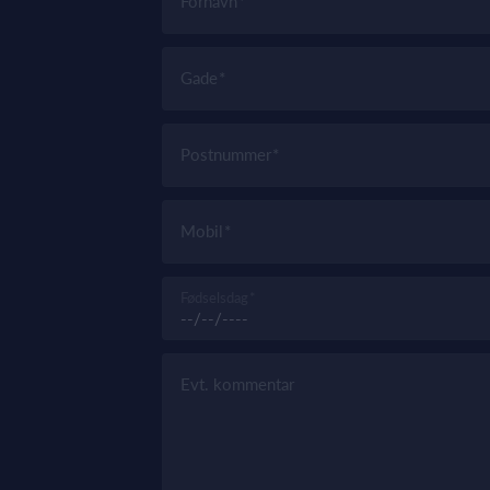
Fornavn
Gade
Postnummer
Mobil
Fødselsdag
Evt. kommentar